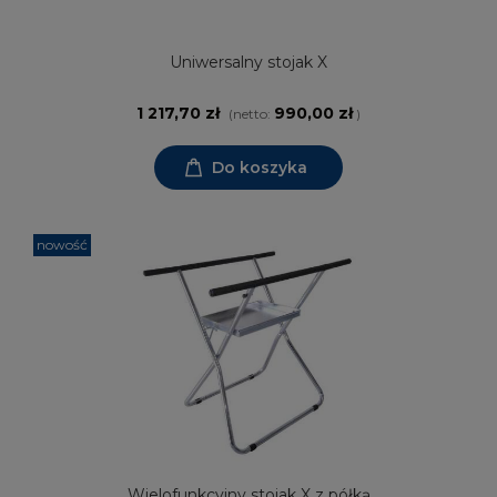
Uniwersalny stojak X
1 217,70 zł
990,00 zł
(netto:
)
Do koszyka
nowość
Wielofunkcyjny stojak X z półką