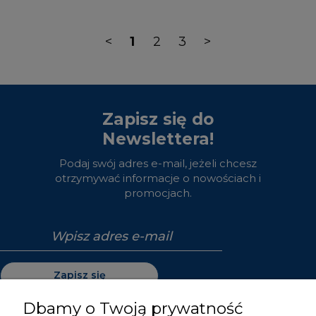
<
1
2
3
>
Zapisz się do
Newslettera!
Podaj swój adres e-mail, jeżeli chcesz
otrzymywać informacje o nowościach i
promocjach.
Zapisz się
Dbamy o Twoją prywatność