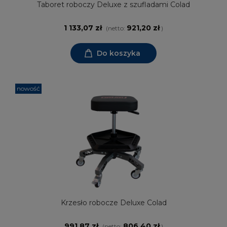
Taboret roboczy Deluxe z szufladami Colad
1 133,07 zł
921,20 zł
(netto:
)
Do koszyka
nowość
Krzesło robocze Deluxe Colad
991,87 zł
806,40 zł
(netto:
)