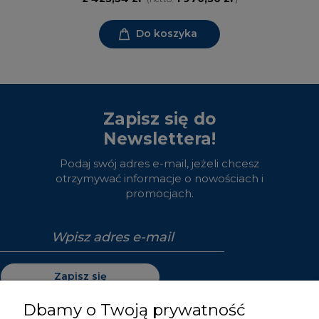
Do koszyka
Zapisz się do
Newslettera!
Podaj swój adres e-mail, jeżeli chcesz
otrzymywać informacje o nowościach i
promocjach.
Zapisz się
Dbamy o Twoją prywatność