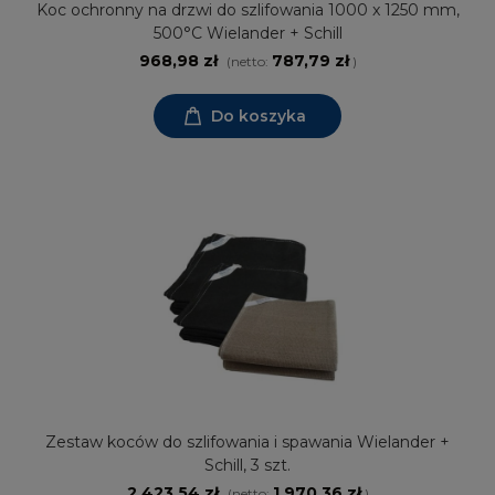
Koc ochronny na drzwi do szlifowania 1000 x 1250 mm,
500°C Wielander + Schill
968,98 zł
787,79 zł
(netto:
)
Do koszyka
Zestaw koców do szlifowania i spawania Wielander +
Schill, 3 szt.
2 423,54 zł
1 970,36 zł
(netto:
)