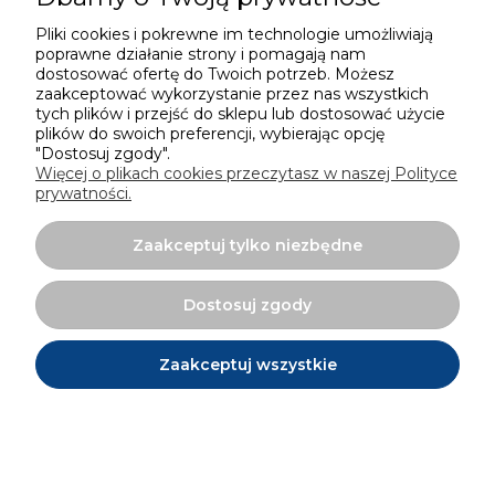
1. Przesyłki małogabarytowe, przez które rozumie
Pliki cookies i pokrewne im technologie umożliwiają
się przesyłki o wielkości do 140 x 60 x 60 cm i wadze do
poprawne działanie strony i pomagają nam
dostosować ofertę do Twoich potrzeb. Możesz
30 kg poprzez:
zaakceptować wykorzystanie przez nas wszystkich
tych plików i przejść do sklepu lub dostosować użycie
• Przesyłka kurierska.
plików do swoich preferencji, wybierając opcję
"Dostosuj zgody".
• Odbiór osobisty pod adresem: Blowtherm
Więcej o plikach cookies przeczytasz w naszej Polityce
Polska, 41-103 Siemianowice Śląskie, ul. Rozwojowa 20.
prywatności.
2. Przesyłki wielkogabarytowe przez które rozumie
Zaakceptuj tylko niezbędne
się przesyłki o wielkości 120 x 80 cm i wadze do 1000
Dostosuj zgody
kg poprzez:
• Przesyłka kurierska.
Zaakceptuj wszystkie
• Transport indywidualny ustalany bezpośrednio
między Klientem a Sprzedawcą.
• Odbiór osobisty pod adresem: Blowtherm