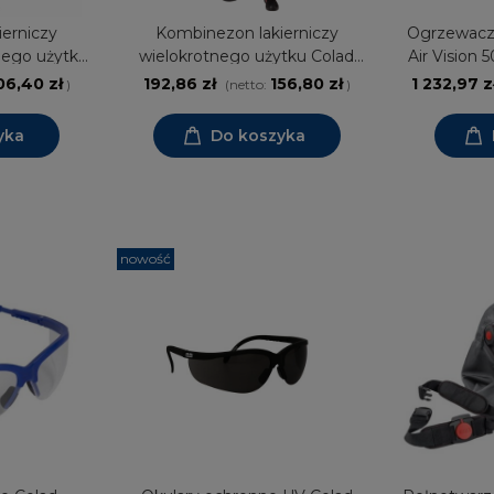
erniczy
Kombinezon lakierniczy
Ogrzewacz 
nego użytku
wielokrotnego użytku Colad
Air Vision
Bodyguard Comfort Premium
w
06,40 zł
192,86 zł
156,80 zł
1 232,97 z
)
(netto:
)
yka
Do koszyka
nowość