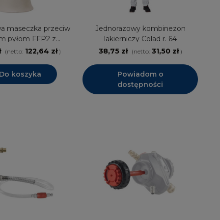
a maseczka przeciw
Jednorazowy kombinezon
m pyłom FFP2 z
lakierniczy Colad r. 64
 i aktywnym węglem
ł
122,64 zł
38,75 zł
31,50 zł
(netto:
)
(netto:
)
lad, 12 szt.
Do koszyka
Powiadom o
dostępności