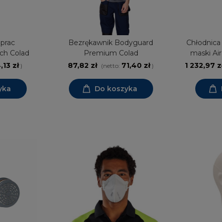
prac
Bezrękawnik Bodyguard
Chłodnica
ch Colad
Premium Colad
maski Ai
,13 zł
87,82 zł
71,40 zł
1 232,97 z
)
(netto:
)
yka
Do koszyka