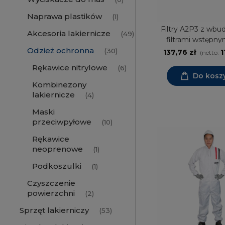
Naprawa plastików
(1)
Filtry A2P3 z wb
Akcesoria lakiernicze
(49)
filtrami wstępny
Odzież ochronna
(30)
137,76 zł
1
(netto:
Rękawice nitrylowe
(6)
Do kosz
Kombinezony
lakiernicze
(4)
Maski
przeciwpyłowe
(10)
Rękawice
neoprenowe
(1)
Podkoszulki
(1)
Czyszczenie
powierzchni
(2)
Sprzęt lakierniczy
(53)