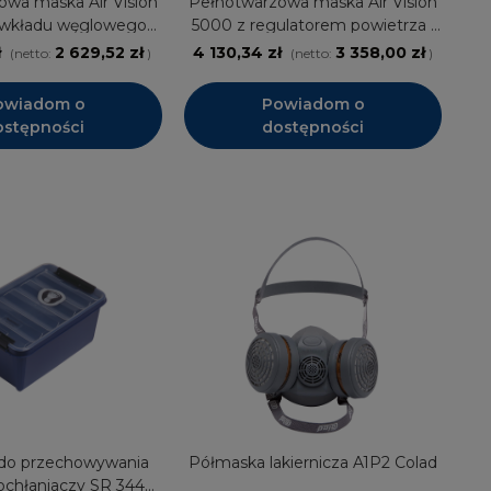
owa maska Air Vision
Pełnotwarzowa maska Air Vision
 wkładu węglowego
5000 z regulatorem powietrza i
SATA
filtrem węglowym SATA
ł
2 629,52 zł
4 130,34 zł
3 358,00 zł
(netto:
)
(netto:
)
owiadom o
Powiadom o
ostępności
dostępności
do przechowywania
Półmaska lakiernicza A1P2 Colad
ochłaniaczy SR 344