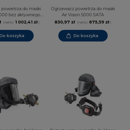
powietrza do maski
Ogrzewacz powietrza do maski
 5000 bez aktywnego
Air Vision 5000 SATA
ęgla SATA
ł
1 002,41 zł
830,97 zł
675,59 zł
(netto:
)
(netto:
)
Do koszyka
Do koszyka