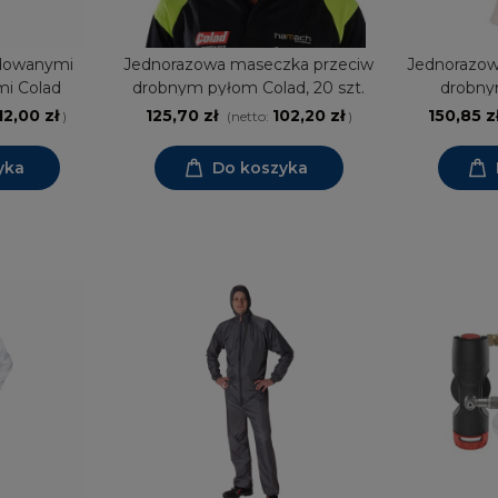
udowanymi
Jednorazowa maseczka przeciw
Jednorazow
mi Colad
drobnym pyłom Colad, 20 szt.
drobny
zaworkiem
12,00 zł
125,70 zł
102,20 zł
150,85 z
)
(netto:
)
Co
yka
Do koszyka