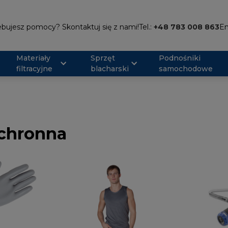
bujesz pomocy? Skontaktuj się z nami!
Tel.:
+48 783 008 863
Em
Materiały
Sprzęt
Podnośniki
filtracyjne
blacharski
samochodowe
ochronna