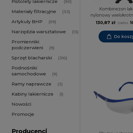
Pistolety lakiernicze
(90)
Kombinezon laki
Materiały filtracyjne
(33)
nylonowy wielokrot
Artykuły BHP
Colad
(59)
130,87 zł
1
(netto:
Narzędzia warsztatowe
(13)
Do kosz
Promienniki
podczerwieni
(9)
Sprzęt blacharski
(310)
Podnośniki
samochodowe
(9)
Ramy naprawcze
(3)
Kabiny lakiernicze
(1)
Nowości
Promocje
Producenci