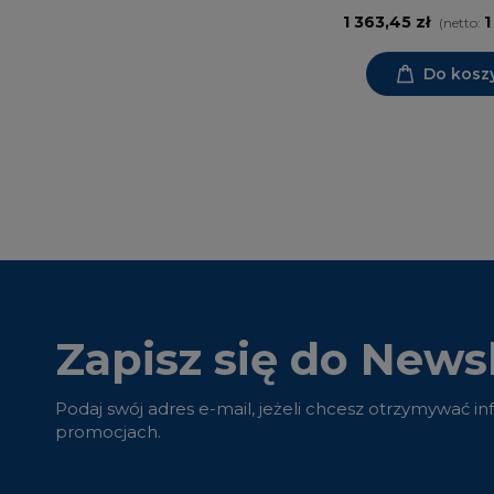
1 363,45 zł
1
(netto:
Do kosz
Zapisz się do Newsl
Podaj swój adres e-mail, jeżeli chcesz otrzymywać i
promocjach.