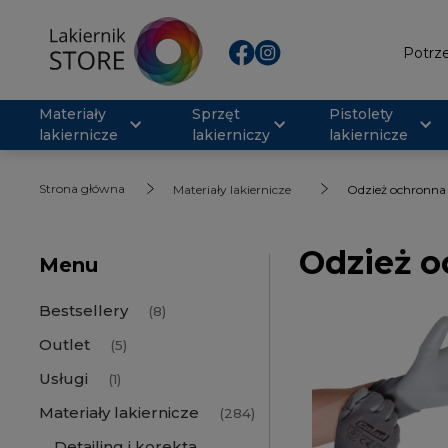
Potrze
Materiały
Sprzęt
Pistolety
lakiernicze
lakierniczy
lakiernicze
Strona główna
Materiały lakiernicze
Odzież ochronna
Odzież 
Menu
Bestsellery
(8)
Outlet
(5)
Usługi
(1)
Materiały lakiernicze
(284)
Detailing i korekta