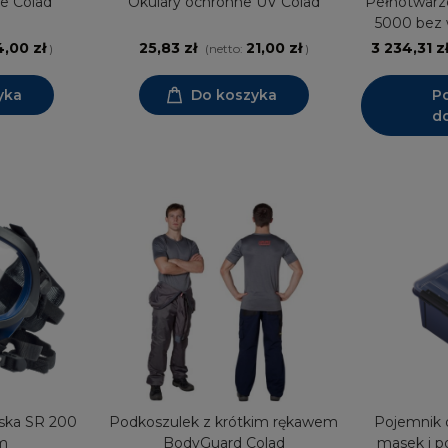
e Colad
Okulary ochronne UV Colad
Pełnotwarz
5000 bez
4,00 zł
25,83 zł
21,00 zł
3 234,31 z
)
(netto:
)
yka
Do koszyka
P
d
ska SR 200
Podkoszulek z krótkim rękawem
Pojemnik 
m
BodyGuard Colad
masek i p