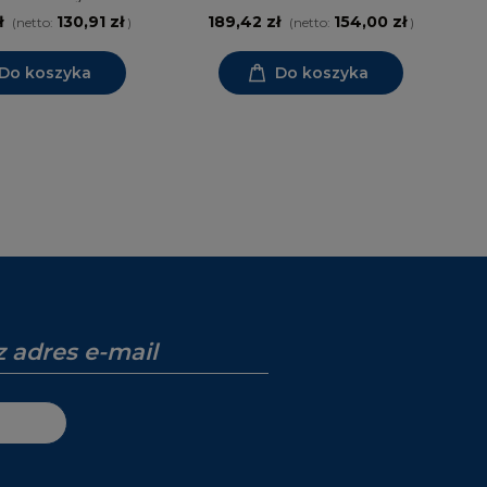
Sundstrom
ł
130,91 zł
189,42 zł
154,00 zł
(netto:
)
(netto:
)
Do koszyka
Do koszyka