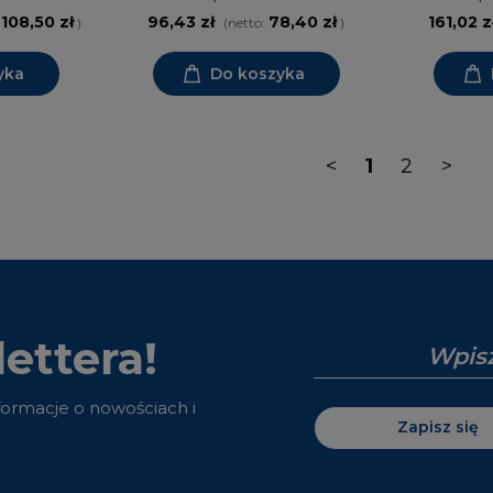
 108,50 zł
96,43 zł
78,40 zł
161,02 z
)
(netto:
)
yka
Do koszyka
<
1
2
>
ettera!
nformacje o nowościach i
Zapisz się