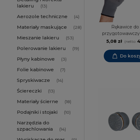
lakieru
(13)
Aerozole techniczne
(4)
Materiały maskujące
Rękawice do 
(28)
przygotowawczy
Mieszanie lakieru
(53)
5,08 zł
4
(netto:
Polerowanie lakieru
(19)
Do kosz
Płyny kabinowe
(3)
Folie kabinowe
(7)
Spryskiwacze
(14)
Ściereczki
(13)
Materiały ścierne
(18)
Podajniki i stojaki
(10)
Narzędzia do
szpachlowania
(14)
Wyciskacze do mas
(0)