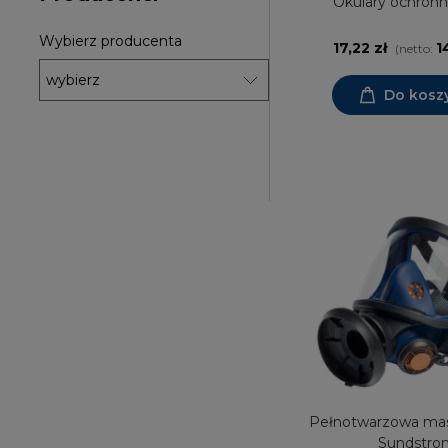
Okulary ochronn
Wybierz producenta
17,22 zł
1
(netto:
Do kosz
Pełnotwarzowa ma
Sundstro