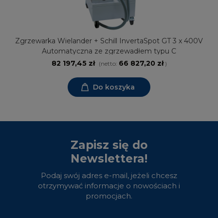
Zgrzewarka Wielander + Schill InvertaSpot GT 3 x 400V
Automatyczna ze zgrzewadłem typu C
82 197,45 zł
66 827,20 zł
(netto:
)
Do koszyka
Zapisz się do
Newslettera!
Podaj swój adres e-mail, jeżeli chcesz
otrzymywać informacje o nowościach i
promocjach.