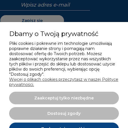
Zapisz się
Dbamy o Twoją prywatność
Pliki cookies i pokrewne im technologie umożliwiają
poprawne działanie strony i pomagają nam
Pomoc
dostosować ofertę do Twoich potrzeb. Możesz
zaakceptować wykorzystanie przez nas wszystkich
Moje konto
tych plików i przejść do sklepu lub dostosować użycie
plików do swoich preferencji, wybierając opcję
"Dostosuj zgody".
Płatności i dostawa
Więcej o plikach cookies przeczytasz w naszej Polityce
prywatności.
Informacje
Zaakceptuj tylko niezbędne
O nas
Dostosuj zgody