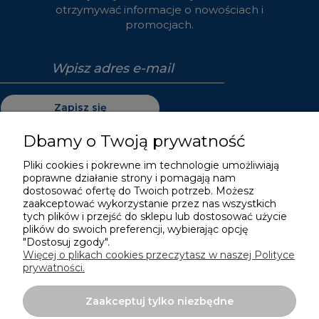
otrzymywać informacje o nowościach i
promocjach.
Zapisz się
Dbamy o Twoją prywatność
Pliki cookies i pokrewne im technologie umożliwiają
poprawne działanie strony i pomagają nam
Pomoc
dostosować ofertę do Twoich potrzeb. Możesz
zaakceptować wykorzystanie przez nas wszystkich
Moje konto
tych plików i przejść do sklepu lub dostosować użycie
plików do swoich preferencji, wybierając opcję
"Dostosuj zgody".
Płatności i dostawa
Więcej o plikach cookies przeczytasz w naszej Polityce
prywatności.
Informacje
Zaakceptuj tylko niezbędne
O nas