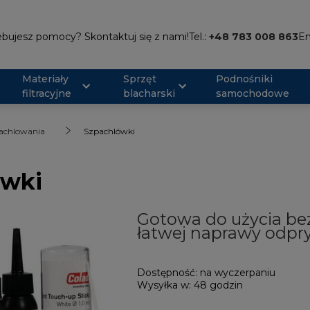
bujesz pomocy? Skontaktuj się z nami!
Tel.:
+48 783 008 863
Em
Materiały
Sprzęt
Podnośniki
filtracyjne
blacharski
samochodowe
pachlowania
Szpachlówki
ówki
Gotowa do użycia b
łatwej naprawy odp
Dostępność:
na wyczerpaniu
Wysyłka w:
48 godzin