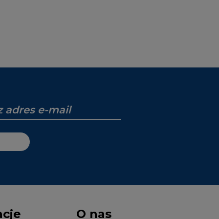
acje
O nas