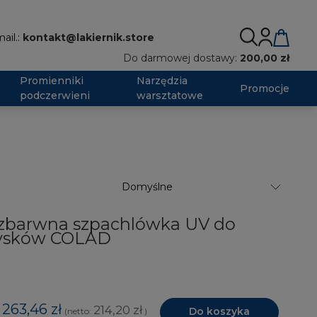
ail.:
kontakt@lakiernik.store
Do darmowej dostawy:
200,00 zł
Promienniki
Narzędzia
Promocje
podczerwieni
warsztatowe
ezbarwna szpachlówka UV do
rysków COLAD
263,46 zł
214,20 zł
Do koszyka
(netto:
)