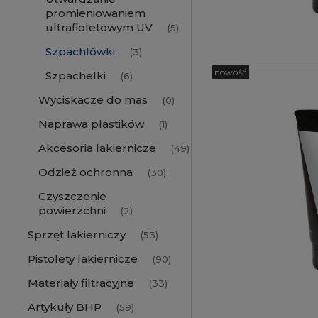
promieniowaniem
ultrafioletowym UV
(5)
Szpachlówki
(3)
nowość
Szpachelki
(6)
Wyciskacze do mas
(0)
Naprawa plastików
(1)
Akcesoria lakiernicze
(49)
Odzież ochronna
(30)
Czyszczenie
powierzchni
(2)
Sprzęt lakierniczy
(53)
Pistolety lakiernicze
(90)
Materiały filtracyjne
(33)
Artykuły BHP
(59)