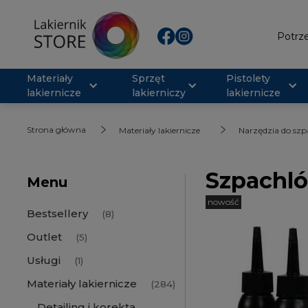
Potrze
Materiały
Sprzęt
Pistolety
lakiernicze
lakierniczy
lakiernicze
Strona główna
Materiały lakiernicze
Narzędzia do sz
Szpachl
Menu
nowość
Bestsellery
(8)
Outlet
(5)
Usługi
(1)
Materiały lakiernicze
(284)
Detailing i korekta