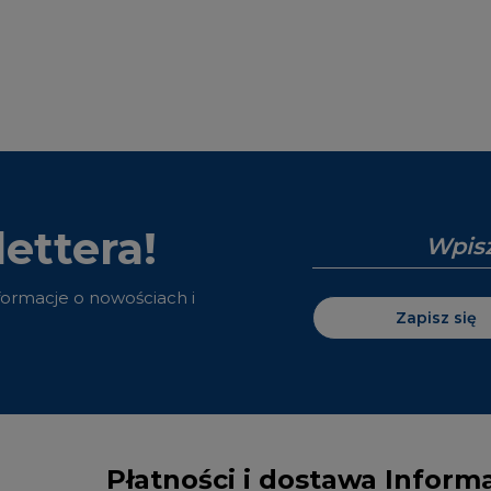
ettera!
nformacje o nowościach i
Zapisz się
Płatności i dostawa
Inform