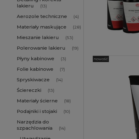
lakieru
(13)
Aerozole techniczne
(4)
Materiały maskujące
(28)
Mieszanie lakieru
(53)
Polerowanie lakieru
(19)
Płyny kabinowe
(3)
nowość
Folie kabinowe
(7)
Spryskiwacze
(14)
Ściereczki
(13)
Materiały ścierne
(18)
Podajniki i stojaki
(10)
Narzędzia do
szpachlowania
(14)
Utwardzanie