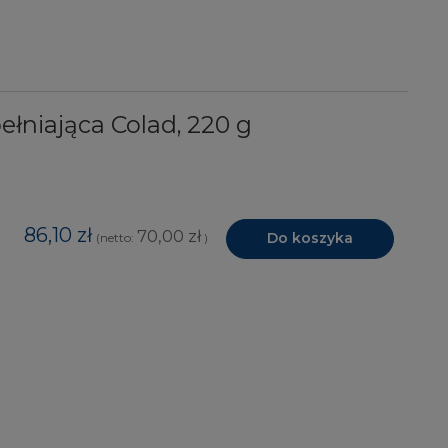
łniająca Colad, 220 g
86,10 zł
70,00 zł
Do koszyka
(netto:
)