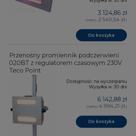
Wysyłka w:
30 dni
3 124,86 zł
2 540,54 zł
(netto:
)
Do koszyka
Przenośny promiennik podczerwieni
020BT z regulatorem czasowym 230V
Teco Point
Dostępność:
na wyczerpaniu
Wysyłka w:
30 dni
6 142,88 zł
4 994,21 zł
(netto:
)
Do koszyka