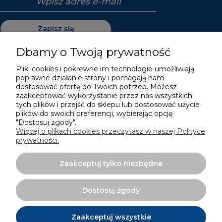
Zapisz się
Dbamy o Twoją prywatność
Pliki cookies i pokrewne im technologie umożliwiają
poprawne działanie strony i pomagają nam
Pomoc
dostosować ofertę do Twoich potrzeb. Możesz
zaakceptować wykorzystanie przez nas wszystkich
Moje konto
tych plików i przejść do sklepu lub dostosować użycie
plików do swoich preferencji, wybierając opcję
"Dostosuj zgody".
Płatności i dostawa
Więcej o plikach cookies przeczytasz w naszej Polityce
prywatności.
Informacje
Zaakceptuj tylko niezbędne
O nas
Dostosuj zgody
Zaakceptuj wszystkie