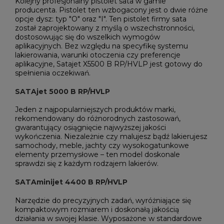
Kolejny profesjonalny pistolet sata w gamie
producenta. Pistolet ten wzbogacony jest o dwie różne
opcje dysz: typ "O" oraz "I". Ten pistolet firmy sata
został zaprojektowany z myślą o wszechstronności,
dostosowując się do wszelkich wymogów
aplikacyjnych. Bez względu na specyfikę systemu
lakierowania, warunki otoczenia czy preferencje
aplikacyjne, Satajet X5500 B RP/HVLP jest gotowy do
spełnienia oczekiwań.
SATAjet 5000 B RP/HVLP
Jeden z najpopularniejszych produktów marki,
rekomendowany do różnorodnych zastosowań,
gwarantujący osiągnięcie najwyższej jakości
wykończenia. Niezależnie czy malujesz bądź lakierujesz
samochody, meble, jachty czy wysokogatunkowe
elementy przemysłowe – ten model doskonale
sprawdzi się z każdym rodzajem lakierów.
SATAminijet 4400 B RP/HVLP
Narzędzie do precyzyjnych zadań, wyróżniające się
kompaktowym rozmiarem i doskonałą jakością
działania w swojej klasie. Wyposażone w standardowe