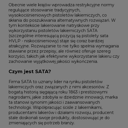
Obecnie wiele krajów wprowadza restrykcyjne normy
regulujące stosowanie tradycyjnych,
wysokociśnieniowych pistoletów lakierniczych, co
skłania do poszukiwania alternatywnych rozwiązań. W
tym kontekście lakierowanie natryskowe przy
wykorzystaniu pistoletów lakierniczych SATA
(szczególnie interesującą pozycją są pistolety sata
HVLP - niskociśnieniowy) staje się coraz bardziej
atrakcyjne. Rozwiązanie to nie tylko spełnia wymagania
stawiane przez przepisy, ale również oferuje szereg
korzyści, takich jak efektywne wykorzystanie lakieru czy
zachowanie wyjątkowej jakości wykończenia.
Czym jest SATA?
Firma SATA to uznany lider na rynku pistoletów
lakierniczych oraz związanych z nimi akcesoriów. Z
bogatą historią sięgającą roku 1863 i prestiżowymi
nagrodami, jakie zdobyła w dziedzinie innowacji, marka
ta stanowi synonim jakości i zaawansowanych
technologii. Współpracując ściśle z lakiernikami,
producentami lakierów i działami rozwoju, producent
stale doskonali swoje produkty, dostosowując je do
zmieniających się potrzeb branży.