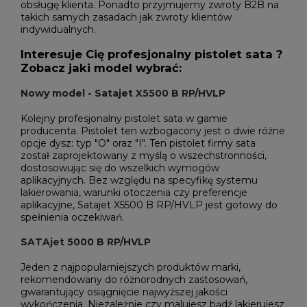
obsługę klienta. Ponadto przyjmujemy zwroty B2B na
takich samych zasadach jak zwroty klientów
indywidualnych.
Interesuje Cię profesjonalny pistolet sata ?
Zobacz jaki model wybrać:
Nowy model -
Satajet X5500 B RP/HVLP
Kolejny profesjonalny pistolet sata w gamie
producenta. Pistolet ten wzbogacony jest o dwie różne
opcje dysz: typ "O" oraz "I". Ten pistolet firmy sata
został zaprojektowany z myślą o wszechstronności,
dostosowując się do wszelkich wymogów
aplikacyjnych. Bez względu na specyfikę systemu
lakierowania, warunki otoczenia czy preferencje
aplikacyjne, Satajet X5500 B RP/HVLP jest gotowy do
spełnienia oczekiwań.
SATAjet 5000 B RP/HVLP
Jeden z najpopularniejszych produktów marki,
rekomendowany do różnorodnych zastosowań,
gwarantujący osiągnięcie najwyższej jakości
wykończenia. Niezależnie czy malujesz bądź lakierujesz