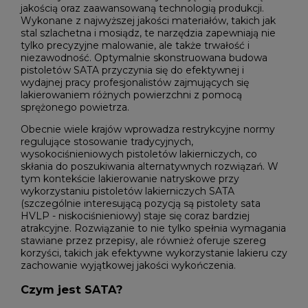
jakością oraz zaawansowaną technologią produkcji.
Wykonane z najwyższej jakości materiałów, takich jak
stal szlachetna i mosiądz, te narzędzia zapewniają nie
tylko precyzyjne malowanie, ale także trwałość i
niezawodność. Optymalnie skonstruowana budowa
pistoletów SATA przyczynia się do efektywnej i
wydajnej pracy profesjonalistów zajmujących się
lakierowaniem różnych powierzchni z pomocą
sprężonego powietrza.
Obecnie wiele krajów wprowadza restrykcyjne normy
regulujące stosowanie tradycyjnych,
wysokociśnieniowych pistoletów lakierniczych, co
skłania do poszukiwania alternatywnych rozwiązań. W
tym kontekście lakierowanie natryskowe przy
wykorzystaniu pistoletów lakierniczych SATA
(szczególnie interesującą pozycją są pistolety sata
HVLP - niskociśnieniowy) staje się coraz bardziej
atrakcyjne. Rozwiązanie to nie tylko spełnia wymagania
stawiane przez przepisy, ale również oferuje szereg
korzyści, takich jak efektywne wykorzystanie lakieru czy
zachowanie wyjątkowej jakości wykończenia.
Czym jest SATA?