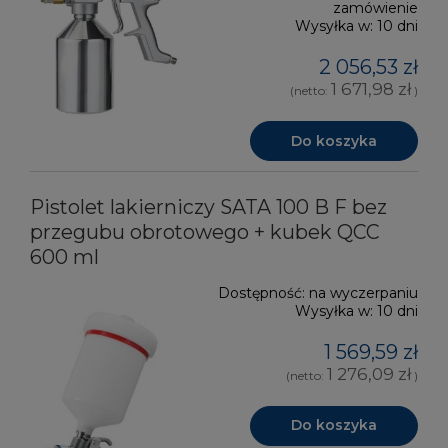
zamówienie
Wysyłka w:
10 dni
2 056,53 zł
1 671,98 zł
(netto:
)
Do koszyka
Pistolet lakierniczy SATA 100 B F bez
przegubu obrotowego + kubek QCC
600 ml
Dostępność:
na wyczerpaniu
Wysyłka w:
10 dni
1 569,59 zł
1 276,09 zł
(netto:
)
Do koszyka