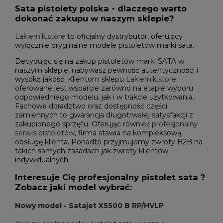
Sata pistolety polska - dlaczego warto
dokonać zakupu w naszym sklepie?
Lakiernik.store
to oficjalny dystrybutor, oferujący
wyłącznie oryginalne modele pistoletów marki sata.
Decydując się na zakup pistoletów marki SATA w
naszym sklepie, nabywasz pewność autentyczności i
wysoką jakość. Klientom sklepu
Lakiernik.store
oferowane jest wsparcie zarówno na etapie wyboru
odpowiedniego modelu, jak i w trakcie użytkowania.
Fachowe doradztwo oraz dostępność części
zamiennych to gwarancja długotrwałej satysfakcji z
zakupionego sprzętu. Oferując również
profesjonalny
serwis pistoletów
, firma stawia na kompleksową
obsługę klienta. Ponadto przyjmujemy zwroty B2B na
takich samych zasadach jak zwroty klientów
indywidualnych.
Interesuje Cię profesjonalny pistolet sata ?
Zobacz jaki model wybrać:
Nowy model -
Satajet X5500 B RP/HVLP