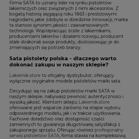
Firma SATA to uznany lider na rynku pistoletów
lakierniczych oraz związanych z nimi akcesoriów. Z
bogatą historią sięgającą roku 1863 i prestiżowymi
nagrodami, jakie zdobyła w dziedzinie innowacji, marka
ta stanowi synonim jakości i zaawansowanych
technologii. Współpracując ściśle z lakiernikami,
producentami lakierów i działami rozwoju, producent
stale doskonali swoje produkty, dostosowując je do
zmieniających się potrzeb branży.
Sata pistolety polska - dlaczego warto
dokonać zakupu w naszym sklepie?
Lakiernik.store
to oficjalny dystrybutor, oferujący
wyłącznie oryginalne modele pistoletów marki sata.
Decydując się na zakup pistoletów marki SATA w
naszym sklepie, nabywasz pewność autentyczności i
wysoką jakość. Klientom sklepu
Lakiernik.store
oferowane jest wsparcie zarówno na etapie wyboru
odpowiedniego modelu, jak i w trakcie użytkowania.
Fachowe doradztwo oraz dostępność części
zamiennych to gwarancja długotrwałej satysfakcji z
zakupionego sprzętu. Oferując również
profesjonalny
serwis pistoletów SATA
, firma stawia na kompleksową