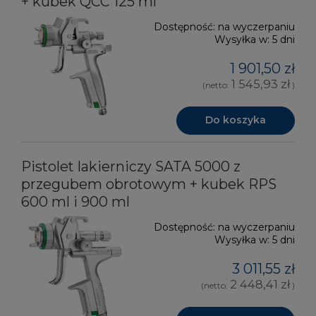
+ kubek QCC 125 ml
Dostępność:
na wyczerpaniu
Wysyłka w:
5 dni
1 901,50 zł
1 545,93 zł
(netto:
)
Do koszyka
Pistolet lakierniczy SATA 5000 z
przegubem obrotowym + kubek RPS
600 ml i 900 ml
Dostępność:
na wyczerpaniu
Wysyłka w:
5 dni
3 011,55 zł
2 448,41 zł
(netto:
)