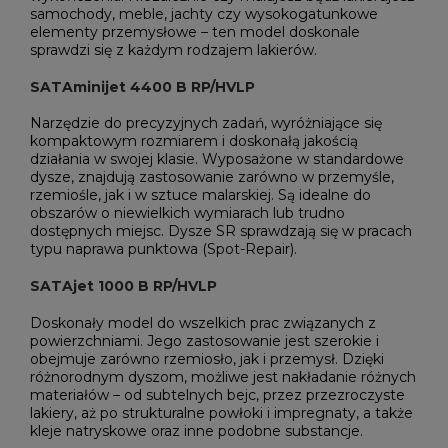
samochody, meble, jachty czy wysokogatunkowe
elementy przemysłowe – ten model doskonale
sprawdzi się z każdym rodzajem lakierów.
SATAminijet 4400 B RP/HVLP
Narzędzie do precyzyjnych zadań, wyróżniające się
kompaktowym rozmiarem i doskonałą jakością
działania w swojej klasie. Wyposażone w standardowe
dysze, znajdują zastosowanie zarówno w przemyśle,
rzemiośle, jak i w sztuce malarskiej. Są idealne do
obszarów o niewielkich wymiarach lub trudno
dostępnych miejsc. Dysze SR sprawdzają się w pracach
typu naprawa punktowa (Spot-Repair).
SATAjet 1000 B RP/HVLP
Doskonały model do wszelkich prac związanych z
powierzchniami. Jego zastosowanie jest szerokie i
obejmuje zarówno rzemiosło, jak i przemysł. Dzięki
różnorodnym dyszom, możliwe jest nakładanie różnych
materiałów – od subtelnych bejc, przez przezroczyste
lakiery, aż po strukturalne powłoki i impregnaty, a także
kleje natryskowe oraz inne podobne substancje.