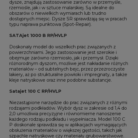
dysze, znajdują zastosowanie zarówno w przemyśle,
rzemiośle, jak i w sztuce malarskiej. Są idealne do
obszarów o niewielkich wymiarach lub trudno
dostępnych miejsc. Dysze SR sprawdzają się w pracach
typu naprawa punktowa (Spot-Repair).
SATAjet 1000 B RP/HVLP
Doskonały model do wszelkich prac związanych z
powierzchniami. Jego zastosowanie jest szerokie i
obejmuje zarówno rzemiosło, jak i przemysł. Dzięki
różnorodnym dyszom, możliwe jest nakładanie różnych
materiałów – od subtelnych bejc, przez przezroczyste
lakiery, aż po strukturalne powłoki i impregnaty, a także
kleje natryskowe oraz inne podobne substancje.
Satajet 100 C RP/HVLP
Niezastąpione narzędzie do prac związanych z różnymi
rodzajami podkładów. Wybór dysz w zakresie od 1,4 do
2,0 umożliwia precyzyjne i równomierne nanoszenie
każdego rodzaju podkładu i wypełniacza. Model 100 C
P doskonale sprawdza się w aplikacjach wymagających
obsłużenia materiałów o większej gęstości, takich jak
szpachle natryskowe czy materiały grubowarstwowe.