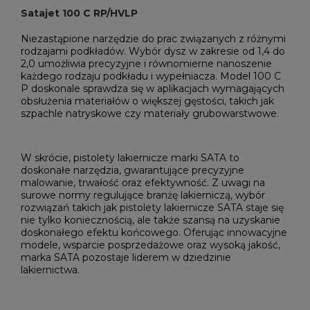
Satajet 100 C RP/HVLP
Niezastąpione narzędzie do prac związanych z różnymi
rodzajami podkładów. Wybór dysz w zakresie od 1,4 do
2,0 umożliwia precyzyjne i równomierne nanoszenie
każdego rodzaju podkładu i wypełniacza. Model 100 C
P doskonale sprawdza się w aplikacjach wymagających
obsłużenia materiałów o większej gęstości, takich jak
szpachle natryskowe czy materiały grubowarstwowe.
W skrócie, pistolety lakiernicze marki SATA to
doskonałe narzędzia, gwarantujące precyzyjne
malowanie, trwałość oraz efektywność. Z uwagi na
surowe normy regulujące branżę lakierniczą, wybór
rozwiązań takich jak pistolety lakiernicze SATA staje się
nie tylko koniecznością, ale także szansą na uzyskanie
doskonałego efektu końcowego. Oferując innowacyjne
modele, wsparcie posprzedażowe oraz wysoką jakość,
marka SATA pozostaje liderem w dziedzinie
lakiernictwa.