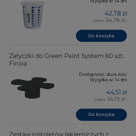
Wysyłka w:
14 dni
42,78 zł
34,78 zł
(netto:
)
Do koszyka
Zatyczki do Green Paint System 60 szt.
Finixa
Dostępność:
duża ilość
Wysyłka w:
14 dni
44,51 zł
36,19 zł
(netto:
)
Do koszyka
Zestaw pistoletów lakierniczych z