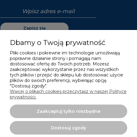
Zapisz się
Dbamy o Twoją prywatność
Pliki cookies i pokrewne im technologie umożliwiają
poprawne działanie strony i pomagają nam
Pomoc
dostosować ofertę do Twoich potrzeb. Możesz
zaakceptować wykorzystanie przez nas wszystkich
Moje konto
tych plików i przejść do sklepu lub dostosować użycie
plików do swoich preferencji, wybierając opcję
"Dostosuj zgody".
Płatności i dostawa
Więcej o plikach cookies przeczytasz w naszej Polityce
prywatności.
Informacje
Zaakceptuj tylko niezbędne
O nas
Dostosuj zgody