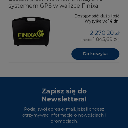
systemem GPS w walizce Finixa
Dostępność:
duża ilość
Wysyłka w:
14 dni
2 270,20 zł
1 845,69 zł
(netto:
)
Do koszyka
Zapisz się do
Newslettera!
Podaj swój adres e-mail, jeżeli chcesz
otrzymywać informacje o nowościach i
promocjach.