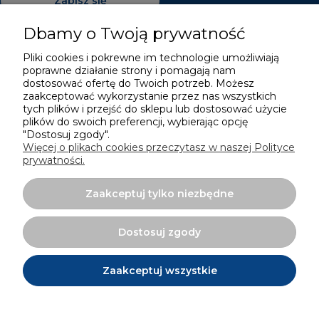
Zapisz się
Dbamy o Twoją prywatność
Pliki cookies i pokrewne im technologie umożliwiają
poprawne działanie strony i pomagają nam
Pomoc
dostosować ofertę do Twoich potrzeb. Możesz
zaakceptować wykorzystanie przez nas wszystkich
Moje konto
tych plików i przejść do sklepu lub dostosować użycie
plików do swoich preferencji, wybierając opcję
"Dostosuj zgody".
Płatności i dostawa
Więcej o plikach cookies przeczytasz w naszej Polityce
prywatności.
Informacje
Zaakceptuj tylko niezbędne
O nas
Dostosuj zgody
Zaakceptuj wszystkie
Projekt i wykonanie:
Ecommercy.pl