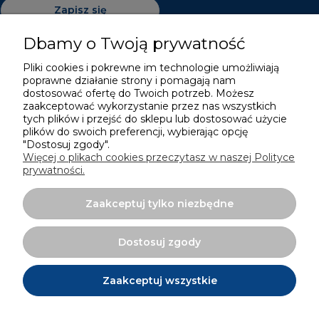
Zapisz się
Dbamy o Twoją prywatność
Pliki cookies i pokrewne im technologie umożliwiają
poprawne działanie strony i pomagają nam
Pomoc
dostosować ofertę do Twoich potrzeb. Możesz
zaakceptować wykorzystanie przez nas wszystkich
Moje konto
tych plików i przejść do sklepu lub dostosować użycie
plików do swoich preferencji, wybierając opcję
"Dostosuj zgody".
Płatności i dostawa
Więcej o plikach cookies przeczytasz w naszej Polityce
prywatności.
Informacje
Zaakceptuj tylko niezbędne
O nas
Dostosuj zgody
Zaakceptuj wszystkie
Projekt i wykonanie:
Ecommercy.pl